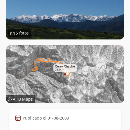
5 fotos
AHB Maps
Datos
Publicado el 01-08-2009
de