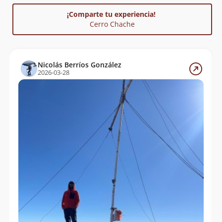
Sergio Baez
20/07/15
¡Comparte tu experiencia!
Marcelo Riscal
07/06/15
Cerro Chache
Wladimir Federico Serrano, Andrea
05/05/13
Cabrera M , Daniel Olivares
Nicolás Berríos González
Bastian Jeldes, Eduardo Puebla, Juan
13/11/10
2026-03-28
Navarro
Roberto Delgado R., Tania Toledo A.,
07/06/09
Trayn Toledo
Álvaro Vivanco
06/10/08
Eliana Chong
16/03/08
Jorge Hess
15/07/07
Beatriz Andrea Delgado Fonfach
Cecilia Martínez
Arne Dettmann
Carlos G. Droop Hoffmann
08/10/06