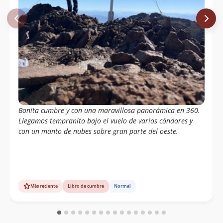
Stephanie Teichelmann Puente
08/10/06
Carlos Puente
Rodrigo Gloria
12/12/04
Italo Osorio,alejandro Arancibia.(La
22/02/04
Kuma),katin Lobo.dm
Diego Maldonado, Jorge Carmona,
28/04/03
Carlos Maldonado, Francisco Valdivia
Bonita cumbre y con una maravillosa panorámica en 360.
Llegamos tempranito bajo el vuelo de varios cóndores y
con un manto de nubes sobre gran parte del oeste.
Más reciente
Libro de cumbre
Normal