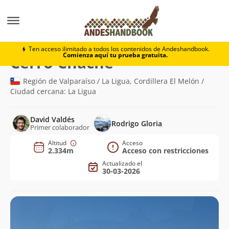
Montaña
Cerro Chache
Ten acceso ilimitado a todos los contenidos de Andeshandbook.
Comienza aquí tu prueba gratuita.
(2.334m)
Cerro Chache
Región de Valparaíso / La Ligua, Cordillera El Melón /
Ciudad cercana: La Ligua
David Valdés
Rodrigo Gloria
Primer colaborador
Altitud
Acceso
2.334m
Acceso con restricciones
Actualizado el
30-03-2026