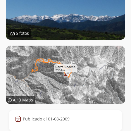
5 fotos
AHB Maps
Datos
Publicado el 01-08-2009
de