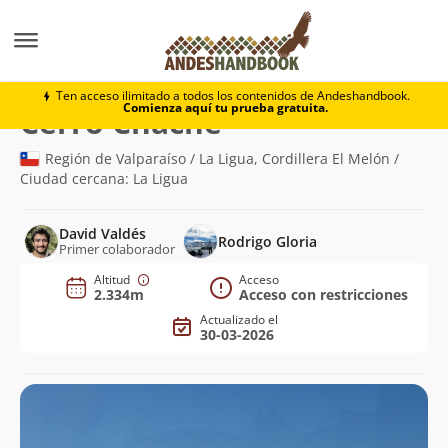
Montaña
Cerro Chache
Ten acceso ilimitado a todos los contenidos de Andeshandbook.
Comienza aquí tu prueba gratuita.
(2.334m)
Cerro Chache
Región de Valparaíso / La Ligua, Cordillera El Melón /
Ciudad cercana: La Ligua
David Valdés
Rodrigo Gloria
Primer colaborador
Altitud
Acceso
2.334m
Acceso con restricciones
Actualizado el
30-03-2026