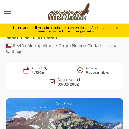
Montaña
Cerro Pintor
Ten acceso ilimitado a todos los contenidos de Andeshandbook.
Comienza aquí tu prueba gratuita.
(4.180m)
Cerro Pintor
Región Metropolitana / Grupo Plomo / Ciudad cercana:
Santiago
Altitud
Acceso
4.180m
Acceso libre
Actualizado el
09-02-2002