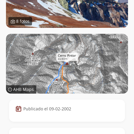
8 fotos
AHB Maps
Datos
Publicado el 09-02-2002
de
la
cumbre