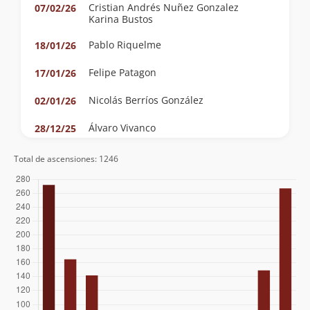
Cristian Andrés Nuñez Gonzalez
07/02/26
Karina Bustos
Pablo Riquelme
18/01/26
Felipe Patagon
17/01/26
Nicolás Berríos González
02/01/26
Álvaro Vivanco
28/12/25
Diego Castillo Rouliez
27/12/25
Total de ascensiones: 1246
Álvaro Vivanco
13/12/25
Clemente Baeza
13/12/25
Alfonso Díaz
22/11/25
Mike D'agostino
18/11/25
José Ahumada
05/03/25
Alejandra Espíndola