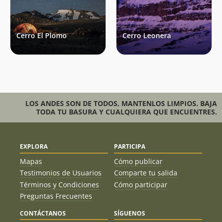
Sebastián Valverde
04/01/24
Cerro El Plomo
Cerro Leonera
Álvaro Vivanco
17/12/23
Aldo Boitano
Mauricio Sanhueza
16/12/23
Rodrigo Pastene
15/12/23
Ignacio Sanhueza
LOS ANDES SON DE TODOS, MANTENLOS LIMPIOS. BAJA
10/12/23
TODA TU BASURA Y CUALQUIERA QUE ENCUENTRES.
Nicolás Arrieta
10/12/23
Jhon Soto
10/12/23
EXPLORA
PARTICIPA
Mapas
Cómo publicar
Mario Fava
02/12/23
Testimonios de Usuarios
Comparte tu salida
René Pérez Hernández
25/11/23
Términos y Condiciones
Cómo participar
Preguntas Frecuentes
Sebastián Piza
25/11/23
CONTÁCTANOS
SÍGUENOS