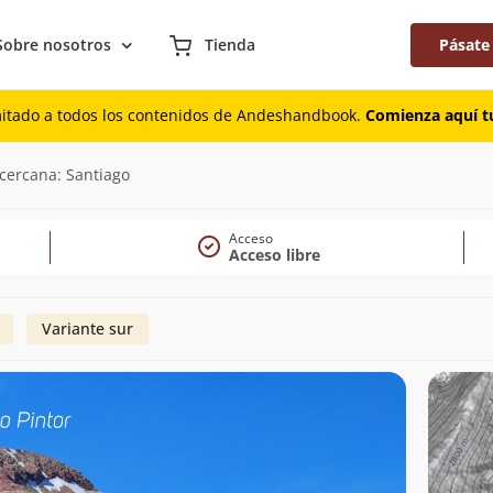
Sobre nosotros
Tienda
Pásate
mitado a todos los contenidos de Andeshandbook.
Comienza aquí tu
cercana: Santiago
Acceso
Acceso libre
Variante sur