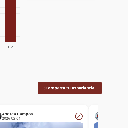
¡Comparte tu experiencia!
Andrea Campos
Cristian An
2026-03-04
2026-02-07