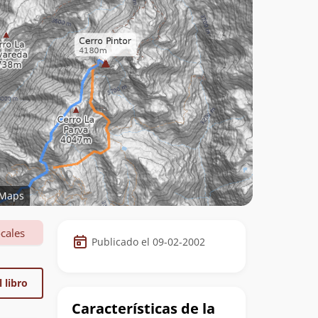
Maps
Datos
cales
Publicado el 09-02-2002
de
la
 libro
cumbre
Características de la