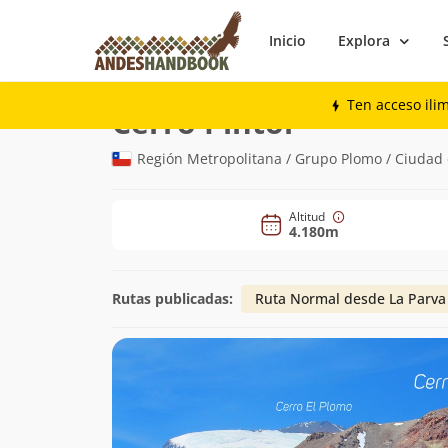
Inicio
Explora
Montaña
Cerro Pintor
Ten acceso ili
(4.180m)
Cerro Pintor
Región Metropolitana / Grupo Plomo / Ciudad 
Altitud
4.180m
Rutas publicadas:
Ruta Normal desde La Parva