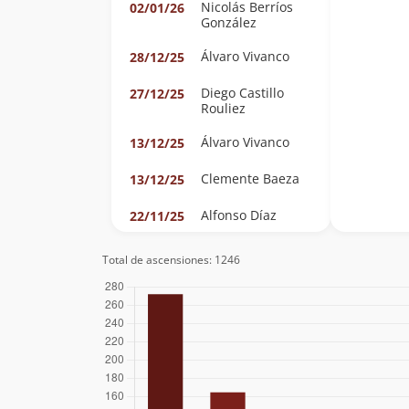
Nicolás Berríos
02/01/26
González
Álvaro Vivanco
28/12/25
Diego Castillo
27/12/25
Rouliez
Álvaro Vivanco
13/12/25
Clemente Baeza
13/12/25
Alfonso Díaz
22/11/25
Mike D'agostino
18/11/25
Total de ascensiones: 1246
José Ahumada
05/03/25
Alejandra
Espíndola
Sebastian Salazar
05/03/25
Kokopelli 75
01/03/25