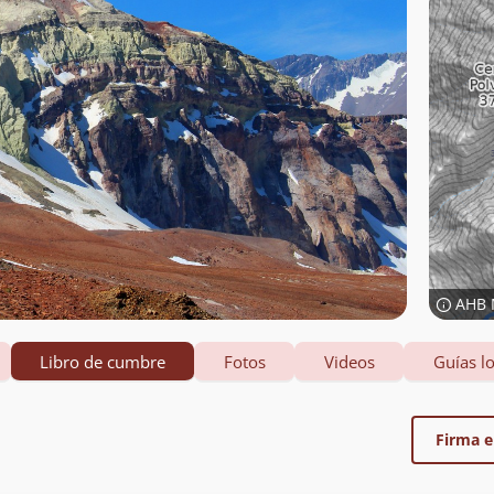
AHB 
Libro de cumbre
Fotos
Videos
Guías lo
Firma el