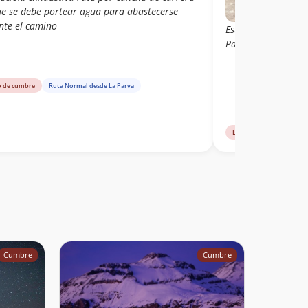
ue se debe portear agua para abastecerse
nte el camino
Este día fuimos x 2 
Parva)
o de cumbre
Ruta Normal desde La Parva
Libro de cumbre
Rut
Cumbre
Cumbre