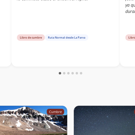
ya q
dura
Libro de cumbre
Ruta Normal desde La Parva
Libr
Cumbre