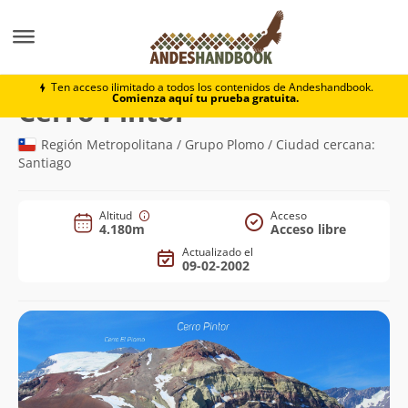
Montaña
Cerro Pintor
Ten acceso ilimitado a todos los contenidos de Andeshandbook.
Comienza aquí tu prueba gratuita.
(4.180m)
Cerro Pintor
Región Metropolitana / Grupo Plomo / Ciudad cercana:
Santiago
Altitud
Acceso
4.180m
Acceso libre
Actualizado el
09-02-2002