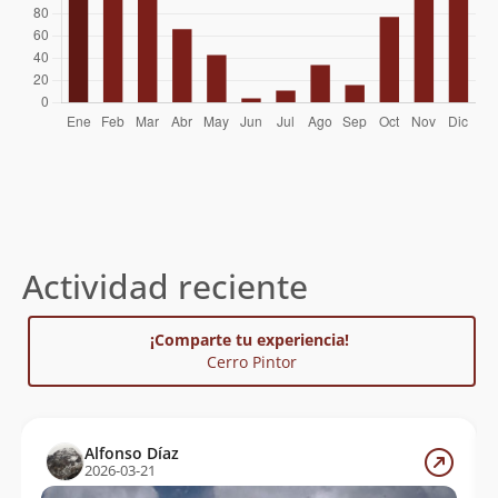
Sebastian Salazar
05/03/25
Kokopelli 75
01/03/25
Rudy Matus
08/02/25
Samuel Cuevas Donoso
26/01/25
Paul Wilkomirsky
25/01/25
Ricardo Egana
04/01/25
Actividad reciente
Nicolás Berríos González
04/01/25
¡Comparte tu experiencia!
Rodrigo Pastene
03/01/25
Cerro Pintor
Rodrigo Pastene
21/12/24
René Pérez Hernández
21/12/24
Alfonso Díaz
2026-03-21
Lorena Muñoz
13/12/24