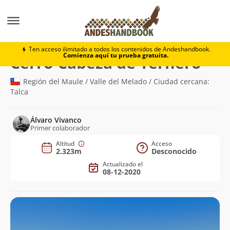
Montaña
Cerro Cabeza de Ternero
Ten acceso ilimitado a todos los contenidos de Andeshandbook.
Comienza aquí tu prueba gratuita.
(2.32
Cerro Cabeza de Ternero
Región del Maule / Valle del Melado / Ciudad cercana:
Talca
Álvaro Vivanco
Primer colaborador
Altitud
Acceso
2.323m
Desconocido
Actualizado el
08-12-2020