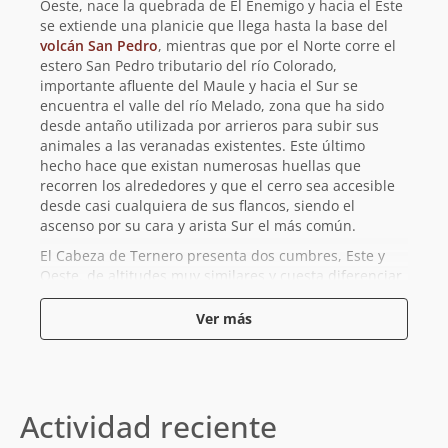
Oeste, nace la quebrada de El Enemigo y hacia el Este
se extiende una planicie que llega hasta la base del
volcán San Pedro
, mientras que por el Norte corre el
estero San Pedro tributario del río Colorado,
importante afluente del Maule y hacia el Sur se
encuentra el valle del río Melado, zona que ha sido
desde antaño utilizada por arrieros para subir sus
animales a las veranadas existentes. Este último
hecho hace que existan numerosas huellas que
recorren los alrededores y que el cerro sea accesible
desde casi cualquiera de sus flancos, siendo el
ascenso por su cara y arista Sur el más común.
El Cabeza de Ternero presenta dos cumbres, Este y
Oeste, de altitudes muy similares y cuesta diferenciar
cuál de las dos es más alta. Según mediciones
realizadas con GPS sería más elevada la cumbre Este
Ver más
por apenas un par de metros.
No hay información acerca del primer ascenso de este
cerro, pero no es aventurado suponer que algún
arriero fue quien por primera vez alcanzó su cumbre.
Actividad reciente
Del mismo modo, puede conjeturarse que fue alguno
de estos antiguos encargados de llevar animales a la