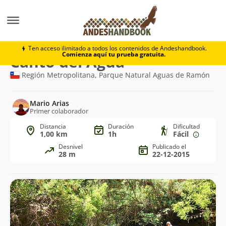
Trekking
Canto del Agua
Ten acceso ilimitado a todos los contenidos de Andeshandbook.
Comienza aquí tu prueba gratuita.
Ruta
Canto del Agua
de
Región Metropolitana, Parque Natural Aguas de Ramón
trekking
Mario Arias
Primer colaborador
Distancia
Duración
Dificultad
1,00 km
1h
Fácil
Desnivel
Publicado el
28 m
22-12-2015