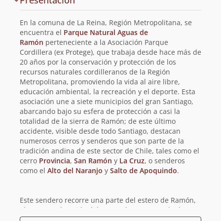
Presentación
y
planificación
En la comuna de La Reina, Región Metropolitana, se
de
encuentra el
Parque Natural Aguas de
Ramón
perteneciente a la Asociación Parque
la
Cordillera (ex Protege), que trabaja desde hace más de
20 años por la conservación y protección de los
ruta
recursos naturales cordilleranos de la Región
Metropolitana, promoviendo la vida al aire libre,
educación ambiental, la recreación y el deporte. Esta
asociación une a siete municipios del gran Santiago,
abarcando bajo su esfera de protección a casi la
totalidad de la sierra de Ramón; de este último
accidente, visible desde todo Santiago, destacan
numerosos cerros y senderos que son parte de la
tradición andina de este sector de Chile, tales como el
cerro
Provincia
,
San Ramón
y
La Cruz
, o senderos
como el
Alto del Naranjo
y
Salto de Apoquindo
.
Este sendero recorre una parte del estero de Ramón,
el que con el sonido del correr de sus aguas le da
nombre a este circuito. La experiencia de su recorrido