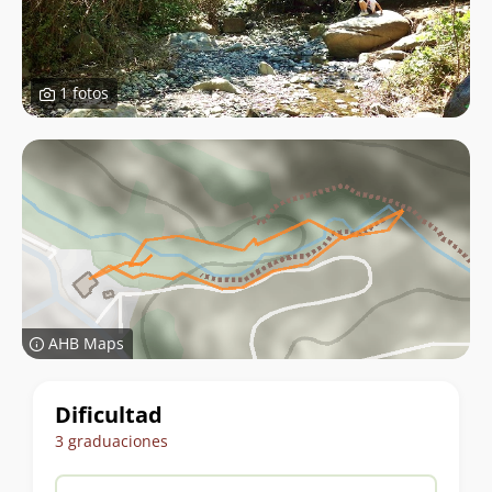
1 fotos
AHB Maps
Datos
Dificultad
del
3 graduaciones
trekking