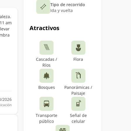
Tipo de recorrido
Ida y vuelta
aleza.
 11 am
Atractivos
llevar
ombra
Cascadas /
Flora
Ríos
Bosques
Panorámicas /
Paisaje
3/2026
icación
Transporte
Señal de
público
celular