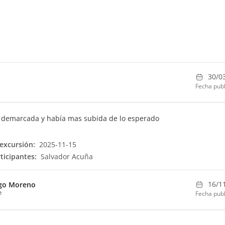
30/0
Fecha publ
 demarcada y había mas subida de lo esperado
excursión:
2025-11-15
ticipantes:
Salvador Acuña
16/1
go Moreno
e
Fecha publ