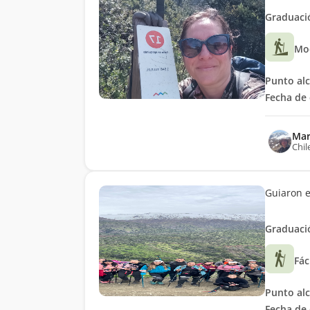
Graduació
Mo
Punto al
Fecha de 
Mar
Chil
Guiaron e
Graduació
Fác
Punto al
Fecha de 