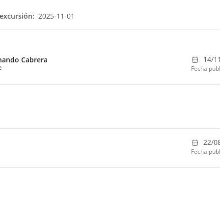
excursión:
2025-11-01
14/1
nando Cabrera
e
Fecha publ
22/0
Fecha publ