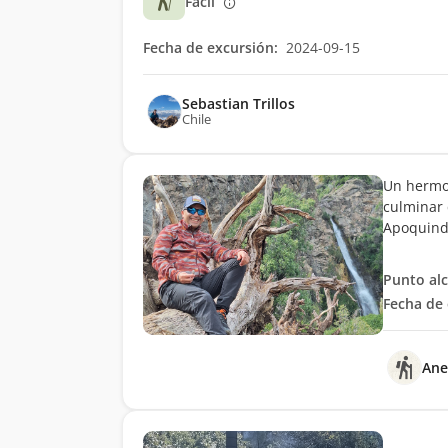
Fácil
Fecha de excursión:
2024-09-15
Sebastian Trillos
Chile
Un hermos
culminar 
Apoquindo
Punto al
Fecha de 
Ane