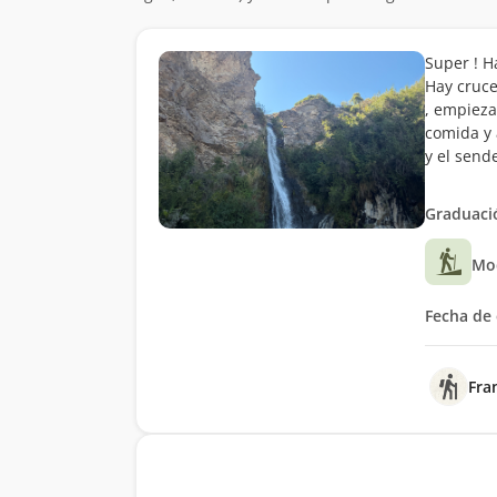
Super ! Ha
Hay cruce
, empieza
comida y 
y el send
Graduació
Mo
Fecha de 
Fra