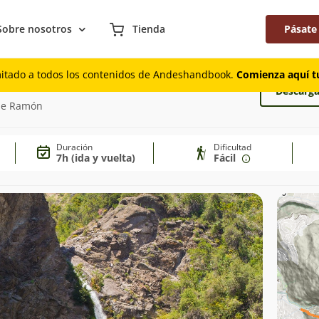
Sobre nosotros
Tienda
Pásate
mitado a todos los contenidos de Andeshandbook.
Comienza aquí tu
Descarga
 de Ramón
Duración
Dificultad
7h (ida y vuelta)
Fácil