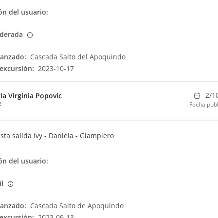
n del usuario:
derada
canzado:
Cascada Salto del Apoquindo
excursión:
2023-10-17
2/1
ia Virginia Popovic
e
Fecha publ
sta salida Ivy - Daniela - Giampiero
n del usuario:
il
canzado:
Cascada Salto de Apoquindo
excursión:
2023-09-13