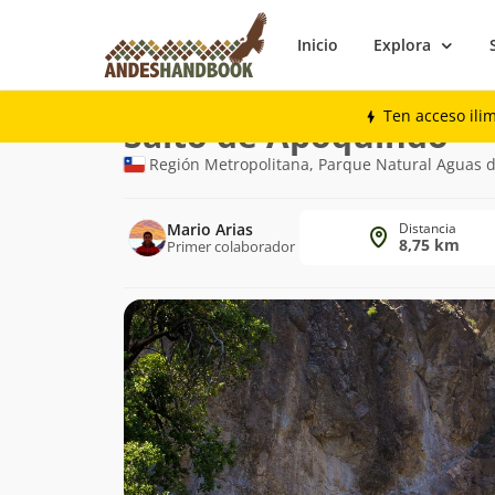
Inicio
Explora
Trekking
Salto de Apoquindo
Ten acceso ili
Ruta
Salto de Apoquindo
de
Región Metropolitana, Parque Natural Aguas
trekking
Mario Arias
Distancia
8,75 km
Primer colaborador