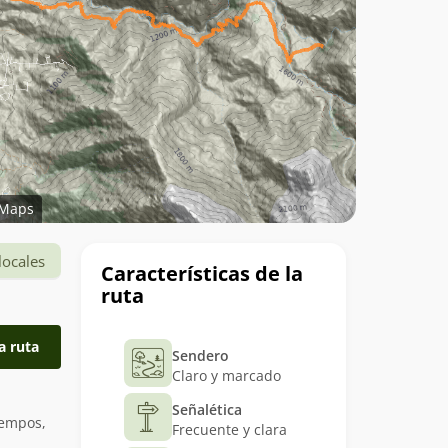
Maps
Datos
locales
Características de la
del
ruta
trekking
a ruta
Sendero
Claro y marcado
Señalética
iempos,
Frecuente y clara