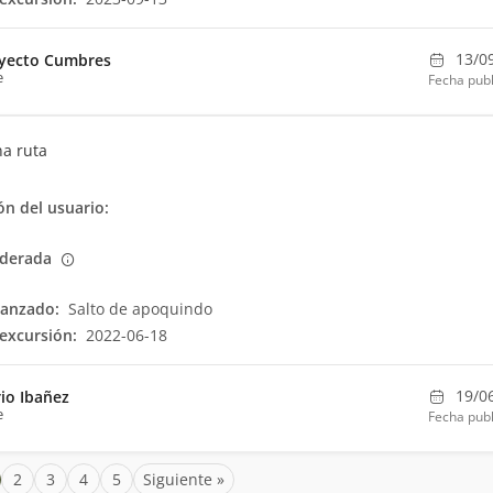
13/0
yecto Cumbres
e
Fecha publ
a ruta
n del usuario:
derada
canzado:
Salto de apoquindo
excursión:
2022-06-18
19/0
io Ibañez
e
Fecha publ
2
3
4
5
Siguiente »