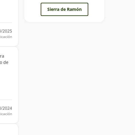
Sierra de Ramón
3/2025
icación
ra
to de
8/2024
icación