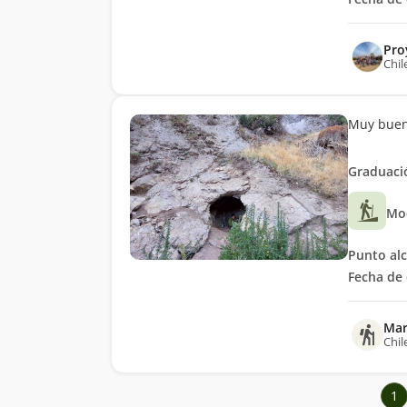
Pro
Chil
Muy buen
Graduació
Mo
Punto al
Fecha de 
Mar
Chil
1