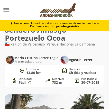
Trekking
Sendero Amasijo-Portezuelo Ocoa
Ten acceso ilimitado a todos los contenidos de Andeshandbook.
Comienza aquí tu prueba gratuita.
Ruta
Sendero Amasijo-
de
Portezuelo Ocoa
trekking
Región de Valparaíso, Parque Nacional La Campana
Maria Cristina Ferrer Tagle
Agustín Ferrer
Primer colaborador
Distancia
Duración
13,80 km
6h (ida y vuelta)
Dificultad
Desnivel
Publicado el
Fácil
732 m
30-07-2015