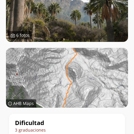
6 fotos
AHB Maps
Datos
Dificultad
del
3 graduaciones