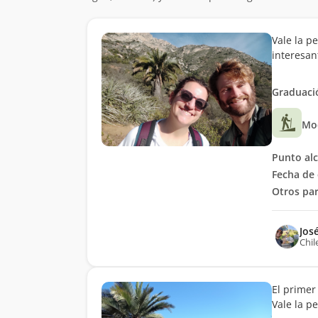
Vale la p
interesan
Graduació
Mo
Punto al
Fecha de 
Otros par
Jos
Chil
El primer
Vale la p