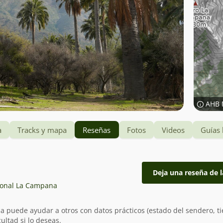
AHB 
a
Tracks y mapa
Reseñas
Fotos
Videos
Guías 
Deja una reseña de l
ional La Campana
ia puede ayudar a otros con datos prácticos (estado del sendero, t
ultad si lo deseas.