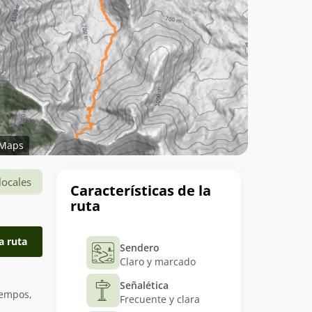
Maps
Datos
locales
Características de la
del
ruta
trekking
a ruta
Sendero
Claro y marcado
Señalética
iempos,
Frecuente y clara