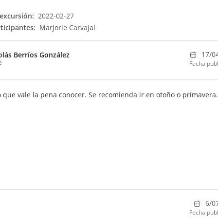
excursión:
2022-02-27
ticipantes:
Marjorie Carvajal
17/0
olás Berríos González
e
Fecha publ
 que vale la pena conocer. Se recomienda ir en otoño o primavera.
6/0
Fecha publ