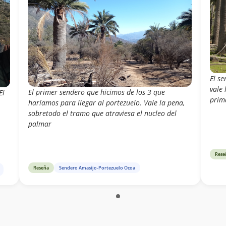
El s
vale
El primer sendero que hicimos de los 3 que
El
prim
haríamos para llegar al portezuelo. Vale la pena,
sobretodo el tramo que atraviesa el nucleo del
palmar
Rese
Reseña
Sendero Amasijo-Portezuelo Ocoa