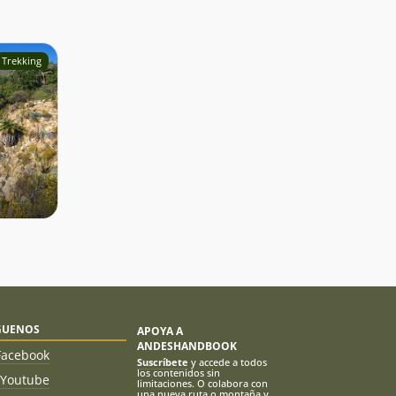
Trekking
GUENOS
APOYA A
ANDESHANDBOOK
Facebook
Suscríbete
y accede a todos
los contenidos sin
Youtube
limitaciones. O colabora con
una nueva ruta o montaña y