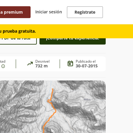
Iniciar sesión
 a premium
Regístrate
 prueba gratuita.
 PDF de la ruta
¡Comparte tu experiencia!
ltad
Desnivel
Publicado el
l
732 m
30-07-2015