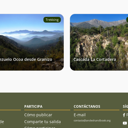
Trekking
ezuelo Ocoa desde Granizo
Cascada La Cortadera
PARTICIPA
CONTÁCTANOS
SÍ
Cómo publicar
E-mail
contacto@andeshandbook.org
de
Comparte tu salida