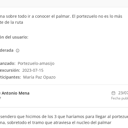
ena sobre todo ir a conocer el palmar. El portezuelo no es lo más
te de la ruta
n del usuario:
derada
canzado:
Portezuelo-amasijo
excursión:
2023-07-15
ticipantes:
María Paz Opazo
23/0
é Antonio Mena
e
Fecha publ
 sendero que hicimos de los 3 que haríamos para llegar al portezue
ena, sobretodo el tramo que atraviesa el nucleo del palmar