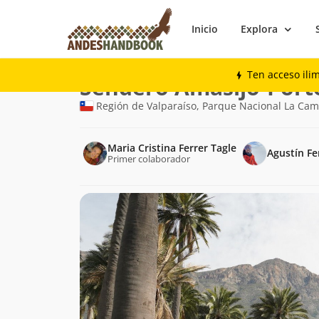
Inicio
Explora
Trekking
Sendero Amasijo-Portezuelo O
Ten acceso ili
Ruta
Sendero Amasijo-Port
de
Región de Valparaíso, Parque Nacional La Ca
trekking
Maria Cristina Ferrer Tagle
Agustín Fe
Primer colaborador