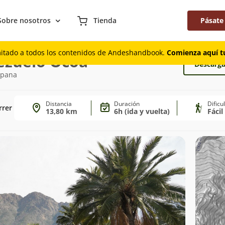
Sobre nosotros
Tienda
Pásate
coa
mitado a todos los contenidos de Andeshandbook.
Comienza aquí tu
ezuelo Ocoa
Descarga
mpana
Distancia
Duración
Dificu
rrer
13,80 km
6h (ida y vuelta)
Fáci