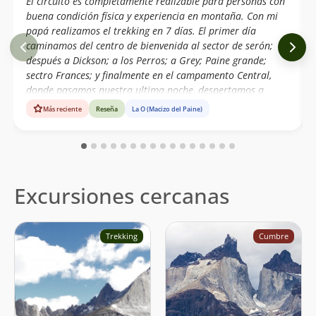
El circuito es completamente realizable para personas con
buena condición física y experiencia en montaña. Con mi
papá realizamos el trekking en 7 días. El primer día
caminamos del centro de bienvenida al sector de serón;
después a Dickson; a los Perros; a Grey; Paine grande;
sectro Frances; y finalmente en el campamento Central,
donde pasamos nuestra ultima noche, despertamos a
realizar base torres e irnos de vuelta a Puerto Natales.
Más reciente
Reseña
La O (Macizo del Paine)
Excursiones cercanas
Trekking
Cumbre