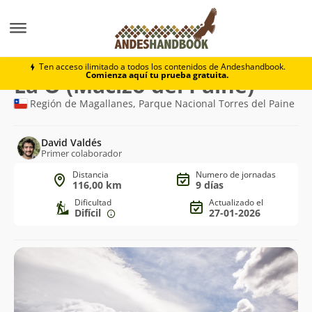
Trekking
La O (Macizo del Paine)
Ten acceso ilimitado a todos los contenidos de Andeshandbook.
Comienza aquí tu prueba gratuita.
Ruta
La O (Macizo del Paine)
de
Región de Magallanes, Parque Nacional Torres del Paine
trekking
David Valdés
Primer colaborador
Distancia
Numero de jornadas
116,00 km
9 días
Dificultad
Actualizado el
Difícil
27-01-2026