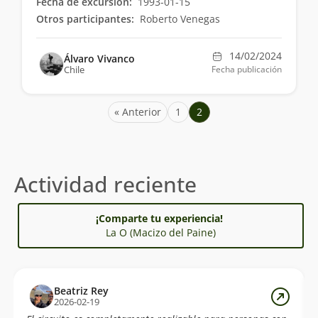
Fecha de excursión:
1993-01-15
Otros participantes:
Roberto Venegas
14/02/2024
Álvaro Vivanco
Chile
Fecha publicación
« Anterior
1
2
Actividad reciente
¡Comparte tu experiencia!
La O (Macizo del Paine)
Beatriz Rey
2026-02-19