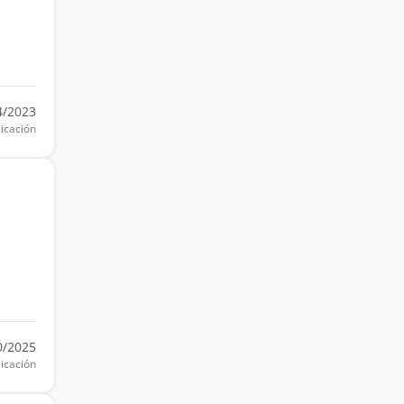
4/2023
icación
0/2025
icación