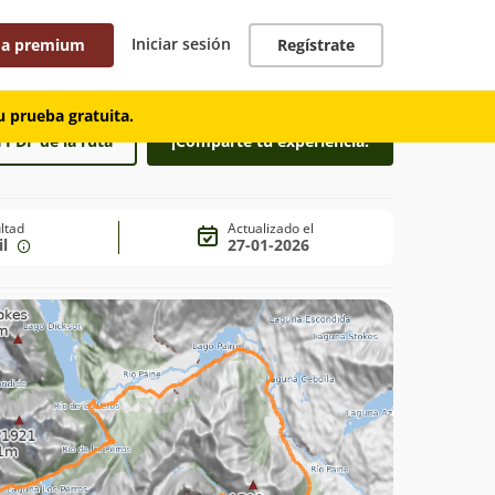
Iniciar sesión
 a premium
Regístrate
 prueba gratuita.
 PDF de la ruta
¡Comparte tu experiencia!
ultad
Actualizado el
il
27-01-2026