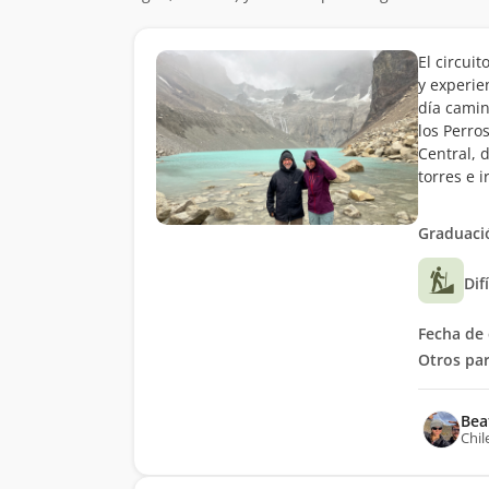
El circui
y experie
día camin
los Perro
Central, 
torres e 
Graduació
Dif
Fecha de 
Otros par
Bea
Chil