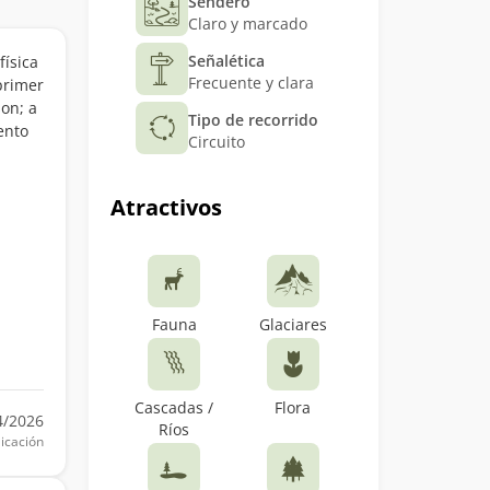
Sendero
Claro y marcado
Señalética
física
Frecuente y clara
primer
on; a
Tipo de recorrido
ento
Circuito
Atractivos
Fauna
Glaciares
Cascadas /
Flora
4/2026
Ríos
icación