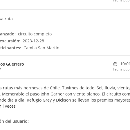
Fecha publ
sa ruta
canzado:
circuito completo
excursión:
2023-12-28
ticipantes:
Camila San Martin
10/0
los Guerrero
e
Fecha publ
s rutas más hermosas de Chile. Tuvimos de todo. Sol, lluvia, viento
c. Memorable el paso John Garner con viento blanco. El circuito co
nde día a día. Refugio Grey y Dickson se llevan los premios mayore
mil veces
n del usuario: