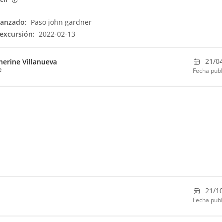
canzado:
Paso john gardner
excursión:
2022-02-13
21/0
herine Villanueva
e
Fecha publ
21/1
Fecha publ