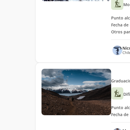
Mo
Punto al
Fecha de 
Otros par
Nic
Chil
Graduació
Dif
Punto al
Fecha de 