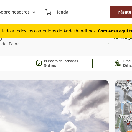
Sobre nosotros
Tienda
Pásate
mitado a todos los contenidos de Andeshandbook.
Comienza aquí tu
)
Descarga
 del Paine
Numero de jornadas
Dific
9 días
Difíc