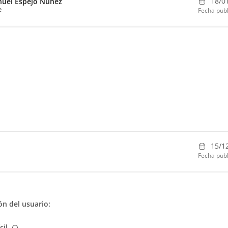
18/0
uel Espejo Nunez
e
Fecha publ
15/1
Fecha publ
n del usuario:
ícil