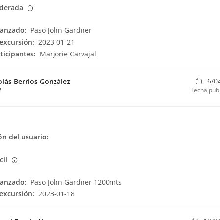
derada
canzado:
Paso John Gardner
excursión:
2023-01-21
ticipantes:
Marjorie Carvajal
6/0
olás Berríos González
e
Fecha publ
n del usuario:
ícil
canzado:
Paso John Gardner 1200mts
excursión:
2023-01-18