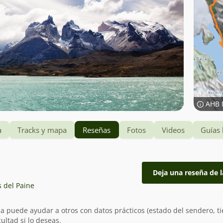
AHB 
a
Tracks y mapa
Reseñas
Fotos
Videos
Guías 
Deja una reseña de l
s del Paine
ia puede ayudar a otros con datos prácticos (estado del sendero, t
ultad si lo deseas.