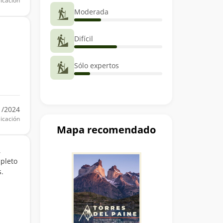
icación
Moderada
Difícil
Sólo expertos
1/2024
icación
Mapa recomendado
,
mpleto
s.