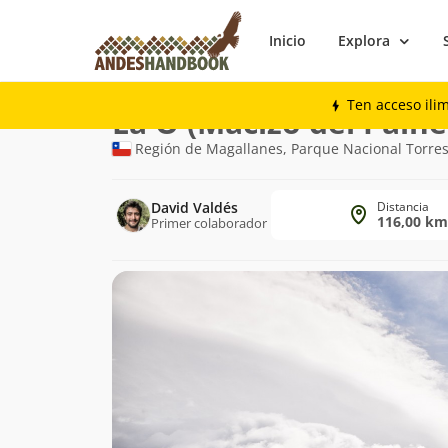
Inicio
Explora
Trekking
La O (Macizo del Paine)
Ten acceso ili
Ruta
La O (Macizo del Paine
de
Región de Magallanes, Parque Nacional Torres
trekking
David Valdés
Distancia
116,00 km
Primer colaborador