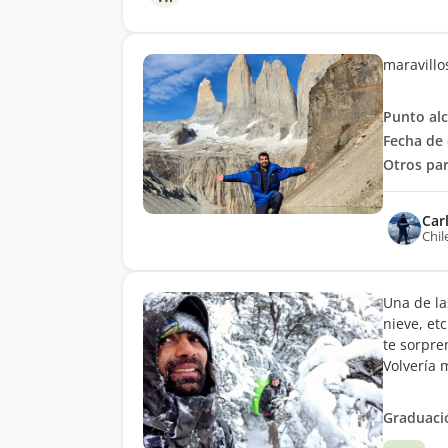
maravillo
Punto al
Fecha de 
Otros par
Car
Chil
Una de la
nieve, et
te sorpre
Volvería 
Graduació