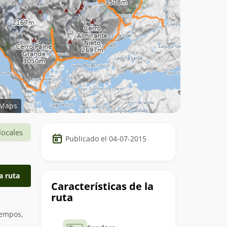
Maps
Datos
locales
Publicado el 04-07-2015
del
trekking
a ruta
Características de la
ruta
iempos,