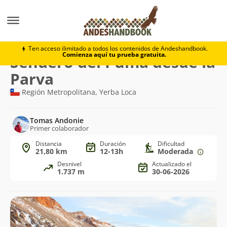
Trekking
Sendero del Puma desde la Parva
Ten acceso ilimitado a todos los contenidos de Andeshandbook.
Comienza aquí tu prueba gratuita.
Ruta
Sendero del Puma desde la
de
Parva
trekking
Región Metropolitana, Yerba Loca
Tomas Andonie
Primer colaborador
Distancia
Duración
Dificultad
21,80 km
12-13h
Moderada
Desnivel
Actualizado el
1.737 m
30-06-2026