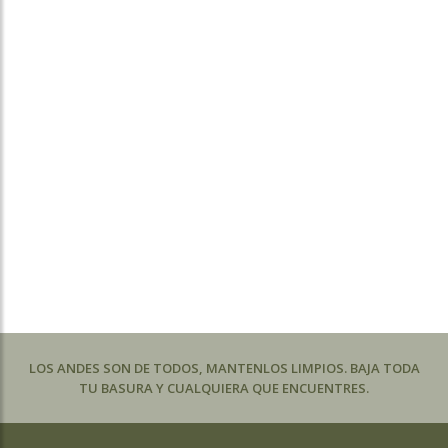
LOS ANDES SON DE TODOS, MANTENLOS LIMPIOS. BAJA TODA
TU BASURA Y CUALQUIERA QUE ENCUENTRES.