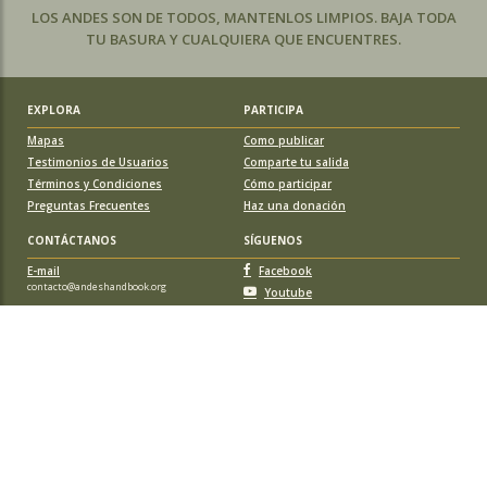
LOS ANDES SON DE TODOS, MANTENLOS LIMPIOS. BAJA TODA
TU BASURA Y CUALQUIERA QUE ENCUENTRES.
EXPLORA
PARTICIPA
Mapas
Como publicar
Testimonios de Usuarios
Comparte tu salida
Términos y Condiciones
Cómo participar
Preguntas Frecuentes
Haz una donación
CONTÁCTANOS
SÍGUENOS
E-mail
Facebook
contacto@andeshandbook.org
Youtube
Instagram
APOYA A ANDESHANDBOOK
Suscríbete
y accede a todos los contenidos sin limitaciones. O colabora
con una nueva ruta o montaña y obtén una suscripción gratis y de por vida.
© 2026 Sociedad Geográfica de Documentación Andina, todos los
derechos reservados. Santiago de Chile.