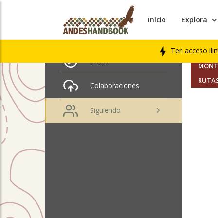
Inicio
Explora
AMIGO
Edison Acuña
Ten acceso ili
SEGUI
Perfil
MONTA
RUTAS
Colaboraciones
Siguiendo