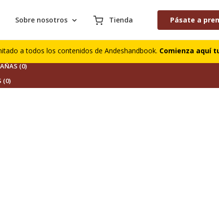
Sobre nosotros
Tienda
Pásate a pre
S (0)
mitado a todos los contenidos de Andeshandbook.
Comienza aquí tu
DORES (0)
ÑAS (0)
 (0)