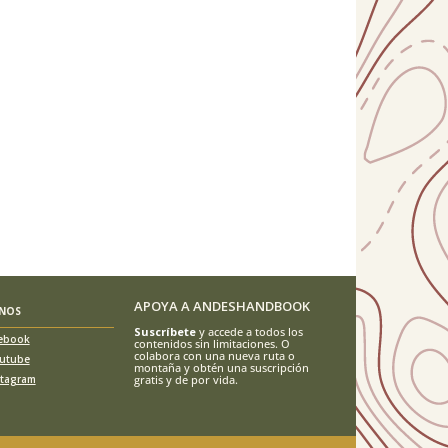
APOYA A ANDESHANDBOOK
ENOS
Suscríbete
y accede a todos los
ebook
contenidos sin limitaciones. O
colabora con una nueva ruta o
utube
montaña y obtén una suscripción
stagram
gratis y de por vida.