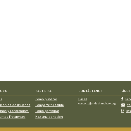
LORA
PARTICIPA
CONTÁCTANOS
SÍGU
as
Como publicar
E-mail
Fac
contacto@andeshandbook.org
imonios de Usuarios
Comparte tu salida
Yo
inos y Condiciones
Cómo participar
In
untas Frecuentes
Haz una donación