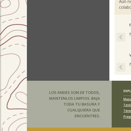
Aún no
colabo
Pre
Pre
EXP
LOS ANDES SON DE TODOS,
MANTENLOS LIMPIOS. BAJA
Map
TODA TU BASURA Y
Test
CUALQUIERA QUE
Térm
ENCUENTRES.
Preg