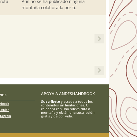
 ruta
Aún no se ha publicado ninguna
montaña colaborada por ti.
Next
Next
APOYA A ANDESHANDBOOK
ENOS
Suscríbete
y accede a todos los
ebook
contenidos sin limitaciones. O
colabora con una nueva ruta o
utube
montaña y obtén una suscripción
stagram
gratis y de por vida.