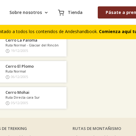
Sobre nosotros
Tienda
Pásate a pre
AS COLABORACIONES PUBLICADAS
S DE CUMBRES
COMENTARIOS DE TREKKING
mitado a todos los contenidos de Andeshandbook.
Comienza aquí tu
Cerro La Paloma
Ruta Normal - Glaciar del Rincón
19/12/2005
Cerro El Plomo
Ruta Normal
06/12/2005
Cerro Mohai
Ruta Directa cara Sur
05/12/2005
 DE TREKKING
RUTAS DE MONTAÑISMO