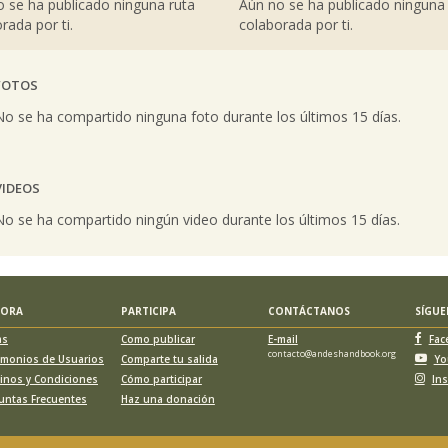
 se ha publicado ninguna ruta
Aún no se ha publicado ninguna
rada por ti.
colaborada por ti.
FOTOS
vious
No se ha compartido ninguna foto durante los últimos 15 días.
VIDEOS
vious
No se ha compartido ningún video durante los últimos 15 días.
LORA
PARTICIPA
CONTÁCTANOS
SÍGU
as
Como publicar
E-mail
Fac
contacto@andeshandbook.org
imonios de Usuarios
Comparte tu salida
Yo
inos y Condiciones
Cómo participar
In
untas Frecuentes
Haz una donación