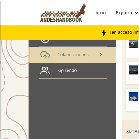
Inicio
Explora
ÚLTIM
Edison Acuña
LIBRO
Ten acceso ili
Perfil
Colaboraciones
Siguiendo
RUTAS