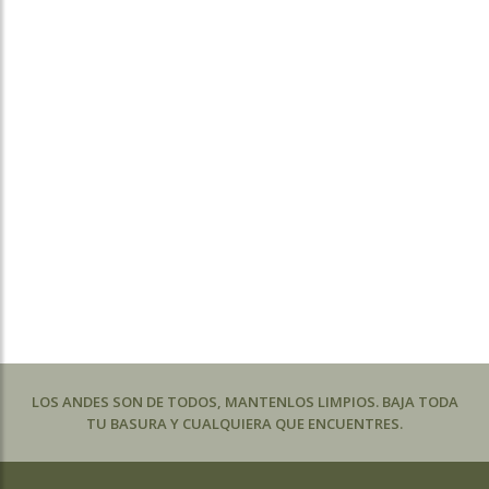
LOS ANDES SON DE TODOS, MANTENLOS LIMPIOS. BAJA TODA
TU BASURA Y CUALQUIERA QUE ENCUENTRES.