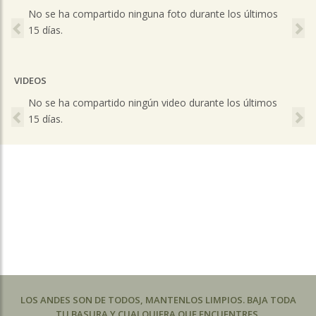
Previous
Ne
No se ha compartido ninguna foto durante los últimos
15 días.
VIDEOS
Previous
Ne
No se ha compartido ningún video durante los últimos
15 días.
LOS ANDES SON DE TODOS, MANTENLOS LIMPIOS. BAJA TODA
TU BASURA Y CUALQUIERA QUE ENCUENTRES.