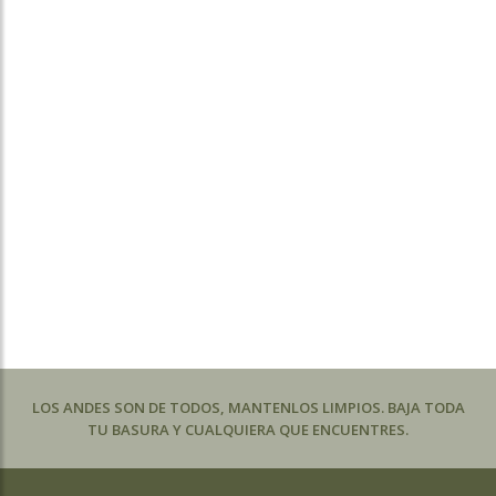
LOS ANDES SON DE TODOS, MANTENLOS LIMPIOS. BAJA TODA
TU BASURA Y CUALQUIERA QUE ENCUENTRES.