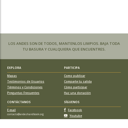
LOS ANDES SON DE TODOS, MANTENLOS LIMPIOS. BAJA TODA
TU BASURA Y CUALQUIERA QUE ENCUENTRES.
EXPLORA
PARTICIPA
Mapas
Como publicar
Testimonios de Usuarios
Comparte tu salida
Términos y Condiciones
Cómo participar
Preguntas Frecuentes
Haz una donación
CONTÁCTANOS
SÍGUENOS
E-mail
Facebook
contacto@andeshandbook.org
Youtube
Instagram