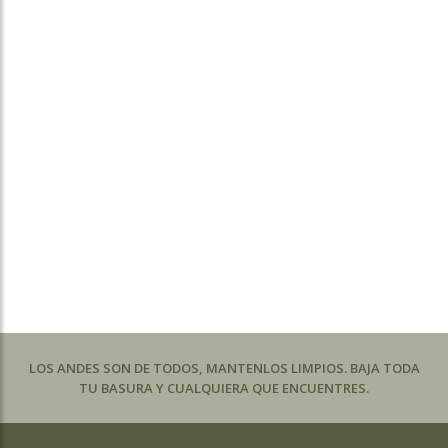
LOS ANDES SON DE TODOS, MANTENLOS LIMPIOS. BAJA TODA
TU BASURA Y CUALQUIERA QUE ENCUENTRES.