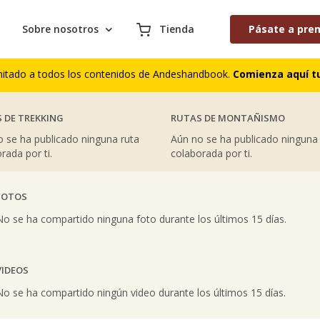
Sobre nosotros
Tienda
Pásate a pre
AS COLABORACIONES PUBLICADAS
S DE CUMBRES
COMENTARIOS DE TREKKING
mitado a todos los contenidos de Andeshandbook.
Comienza aquí tu
 DE TREKKING
RUTAS DE MONTAÑISMO
 se ha publicado ninguna ruta
Aún no se ha publicado ninguna
rada por ti.
colaborada por ti.
FOTOS
vious
No se ha compartido ninguna foto durante los últimos 15 días.
VIDEOS
vious
No se ha compartido ningún video durante los últimos 15 días.