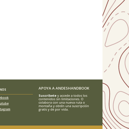
APOYA A ANDESHANDBOOK
ENOS
Suscríbete
y accede a todos los
ebook
contenidos sin limitaciones. O
colabora con una nueva ruta o
utube
montaña y obtén una suscripción
stagram
gratis y de por vida.