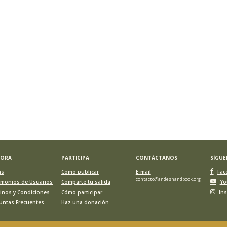
LORA
PARTICIPA
CONTÁCTANOS
SÍGU
as
Como publicar
E-mail
Fac
contacto@andeshandbook.org
imonios de Usuarios
Comparte tu salida
Yo
inos y Condiciones
Cómo participar
In
untas Frecuentes
Haz una donación