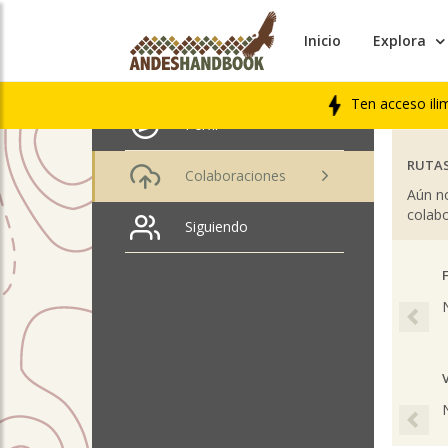
Inicio
Explora
ÚLTIM
Bruno Durán
LIBRO
Ten acceso ili
Perfil
RUTAS
Colaboraciones
Aún no
colabo
Siguiendo
Pre
Pre