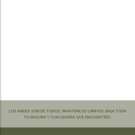
LOS ANDES SON DE TODOS, MANTENLOS LIMPIOS. BAJA TODA
TU BASURA Y CUALQUIERA QUE ENCUENTRES.