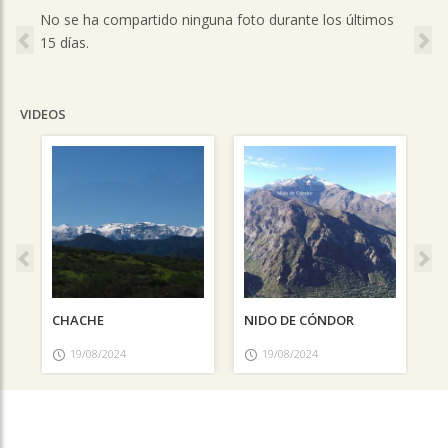
Previous
Ne
No se ha compartido ninguna foto durante los últimos
15 días.
VIDEOS
Previous
Ne
CHACHE
NIDO DE CÓNDOR
19/08/2024
19/08/2024