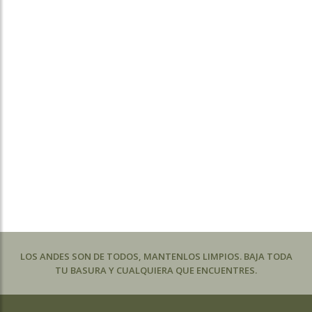
LOS ANDES SON DE TODOS, MANTENLOS LIMPIOS. BAJA TODA
TU BASURA Y CUALQUIERA QUE ENCUENTRES.