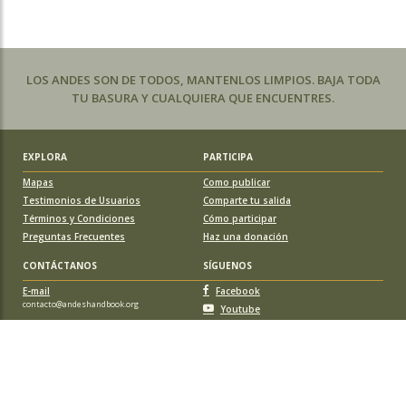
LOS ANDES SON DE TODOS, MANTENLOS LIMPIOS. BAJA TODA
TU BASURA Y CUALQUIERA QUE ENCUENTRES.
EXPLORA
PARTICIPA
Mapas
Como publicar
Testimonios de Usuarios
Comparte tu salida
Términos y Condiciones
Cómo participar
Preguntas Frecuentes
Haz una donación
CONTÁCTANOS
SÍGUENOS
E-mail
Facebook
contacto@andeshandbook.org
Youtube
Instagram
APOYA A ANDESHANDBOOK
Suscríbete
y accede a todos los contenidos sin limitaciones. O colabora
con una nueva ruta o montaña y obtén una suscripción gratis y de por vida.