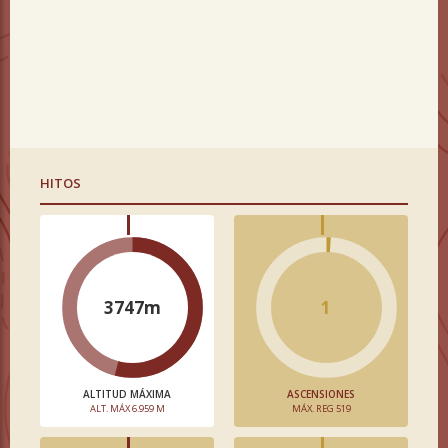
HITOS
3747m
1
ALTITUD MÁXIMA
ASCENSIONES
ALT. MÁX 6.959 M
MÁX. REG 519