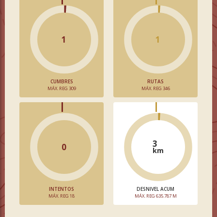
1
1
CUMBRES
RUTAS
MÁX. REG 309
MÁX. REG 346
3
0
km
INTENTOS
DESNIVEL ACUM
MÁX. REG 18
MÁX. REG 635.787 M