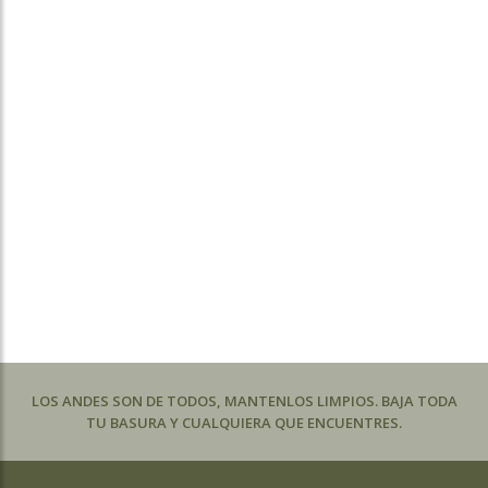
LOS ANDES SON DE TODOS, MANTENLOS LIMPIOS. BAJA TODA
TU BASURA Y CUALQUIERA QUE ENCUENTRES.