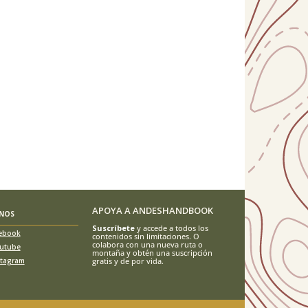
APOYA A ANDESHANDBOOK
ENOS
Suscríbete
y accede a todos los
ebook
contenidos sin limitaciones. O
colabora con una nueva ruta o
utube
montaña y obtén una suscripción
stagram
gratis y de por vida.