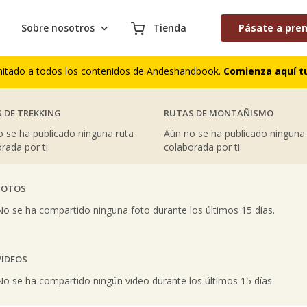
Sobre nosotros
Tienda
Pásate a pre
AS COLABORACIONES PUBLICADAS
S DE CUMBRES
COMENTARIOS DE TREKKING
mitado a todos los contenidos de Andeshandbook.
Comienza aquí tu
 DE TREKKING
RUTAS DE MONTAÑISMO
 se ha publicado ninguna ruta
Aún no se ha publicado ninguna
rada por ti.
colaborada por ti.
FOTOS
vious
No se ha compartido ninguna foto durante los últimos 15 días.
VIDEOS
vious
No se ha compartido ningún video durante los últimos 15 días.