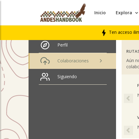
Inicio
Explora
ÚLTIM
Cristian Andres Nuñez
Gonzalez
LIBRO
Ten acceso ili
Perfil
RUTAS
Aún no
Colaboraciones
colabo
Siguiendo
Pre
Pre