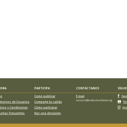
LORA
PARTICIPA
CONTÁCTANOS
SÍGU
as
Como publicar
E-mail
Fac
contacto@andeshandbook.org
imonios de Usuarios
Comparte tu salida
Yo
inos y Condiciones
Cómo participar
In
untas Frecuentes
Haz una donación