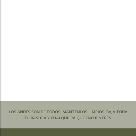
LOS ANDES SON DE TODOS, MANTENLOS LIMPIOS. BAJA TODA
TU BASURA Y CUALQUIERA QUE ENCUENTRES.