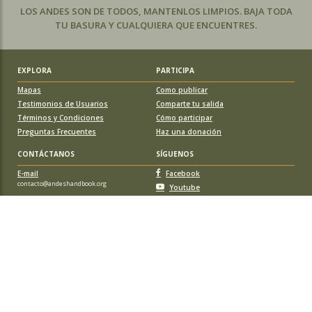
LOS ANDES SON DE TODOS, MANTENLOS LIMPIOS. BAJA TODA
TU BASURA Y CUALQUIERA QUE ENCUENTRES.
EXPLORA
PARTICIPA
Mapas
Como publicar
Testimonios de Usuarios
Comparte tu salida
Términos y Condiciones
Cómo participar
Preguntas Frecuentes
Haz una donación
CONTÁCTANOS
SÍGUENOS
E-mail
Facebook
contacto@andeshandbook.org
Youtube
Instagram
APOYA A ANDESHANDBOOK
Suscríbete
y accede a todos los contenidos sin limitaciones. O colabora
con una nueva ruta o montaña y obtén una suscripción gratis y de por vida.
© 2026 Sociedad Geográfica de Documentación Andina, todos los
derechos reservados. Santiago de Chile.