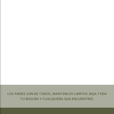
LOS ANDES SON DE TODOS, MANTENLOS LIMPIOS. BAJA TODA
TU BASURA Y CUALQUIERA QUE ENCUENTRES.