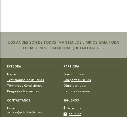
LOS ANDES SON DE TODOS, MANTENLOS LIMPIOS. BAJA TODA
TU BASURA Y CUALQUIERA QUE ENCUENTRES.
EXPLORA
PARTICIPA
Mapas
Como publicar
Testimonios de Usuarios
Comparte tu salida
Términos y Condiciones
Cómo participar
Preguntas Frecuentes
Haz una donación
CONTÁCTANOS
SÍGUENOS
E-mail
Facebook
contacto@andeshandbook.org
Youtube
Instagram