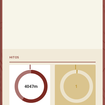
HITOS
4047m
1