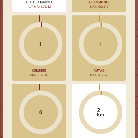
ALTITUD MÁXIMA
ASCENSIONES
ALT. MÁX 6.959 M
MÁX. REG 519
1
1
CUMBRES
RUTAS
MÁX. REG 309
MÁX. REG 346
2
0
km