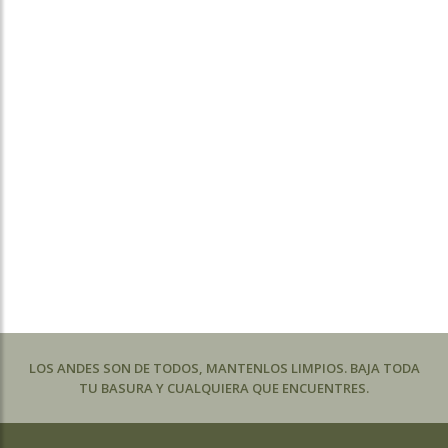
LOS ANDES SON DE TODOS, MANTENLOS LIMPIOS. BAJA TODA
TU BASURA Y CUALQUIERA QUE ENCUENTRES.