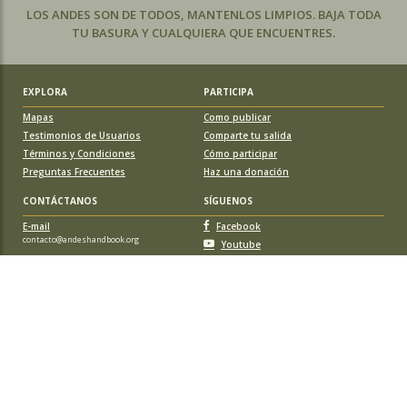
LOS ANDES SON DE TODOS, MANTENLOS LIMPIOS. BAJA TODA
TU BASURA Y CUALQUIERA QUE ENCUENTRES.
EXPLORA
PARTICIPA
Mapas
Como publicar
Testimonios de Usuarios
Comparte tu salida
Términos y Condiciones
Cómo participar
Preguntas Frecuentes
Haz una donación
CONTÁCTANOS
SÍGUENOS
E-mail
Facebook
contacto@andeshandbook.org
Youtube
Instagram
APOYA A ANDESHANDBOOK
Suscríbete
y accede a todos los contenidos sin limitaciones. O colabora
con una nueva ruta o montaña y obtén una suscripción gratis y de por vida.
© 2026 Sociedad Geográfica de Documentación Andina, todos los
derechos reservados. Santiago de Chile.