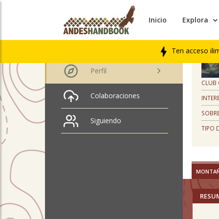
Inicio
Explora
PERFIL
Jose Fabian Gomez
Hurtado
Ten acceso ili
Perfil
CLUB
Colaboraciones
INTER
SOBRE
Siguiendo
TIPO 
MONTA
RESU