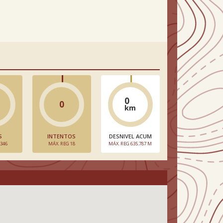
0
0
km
S
INTENTOS
DESNIVEL ACUM
 346
MÁX. REG 18
MÁX. REG 635.787 M