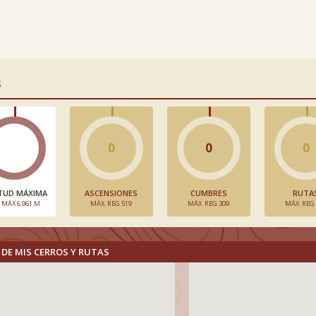
S
0
0
0
TUD MÁXIMA
ASCENSIONES
CUMBRES
RUTA
. MÁX 6.961 M
MÁX. REG 519
MÁX. REG 309
MÁX. REG
DE MIS CERROS Y RUTAS