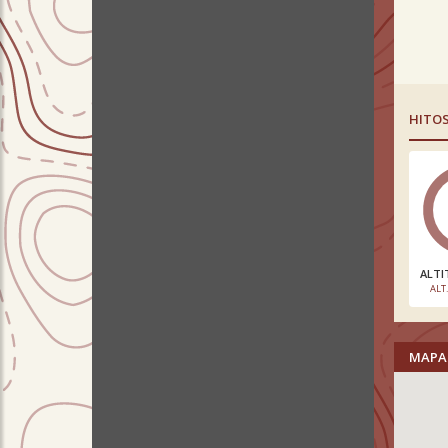
HITO
ALTI
ALT
MAPA 