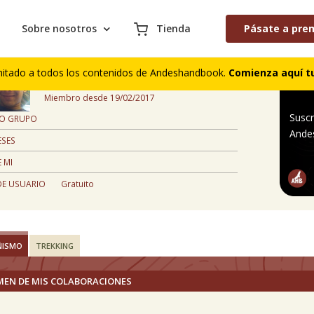
Sobre nosotros
Tienda
Pásate a pre
Jose Fabian Gomez Hurtado
mitado a todos los contenidos de Andeshandbook.
Comienza aquí tu
, Colombia
Miembro desde 19/02/2017
Suscr
 O GRUPO
Ande
ESES
 MI
DE USUARIO
Gratuito
ÑISMO
TREKKING
MEN DE MIS COLABORACIONES