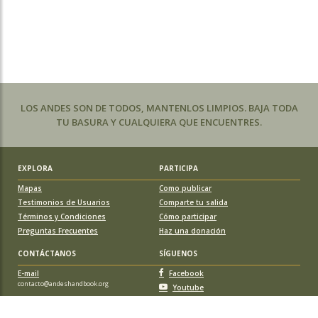
LOS ANDES SON DE TODOS, MANTENLOS LIMPIOS. BAJA TODA
TU BASURA Y CUALQUIERA QUE ENCUENTRES.
EXPLORA
PARTICIPA
Mapas
Como publicar
Testimonios de Usuarios
Comparte tu salida
Términos y Condiciones
Cómo participar
Preguntas Frecuentes
Haz una donación
CONTÁCTANOS
SÍGUENOS
E-mail
Facebook
contacto@andeshandbook.org
Youtube
Instagram