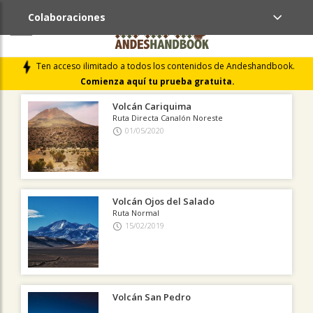
Colaboraciones
ÚLTIMAS COLABORACIONES PUBLICADAS
Ten acceso ilimitado a todos los contenidos de Andeshandbook.
LIBROS DE CUMBRES
Comienza aquí tu prueba gratuita.
Volcán Cariquima
Ruta Directa Canalón Noreste
01/05/2020
Volcán Ojos del Salado
Ruta Normal
15/02/2019
Volcán San Pedro