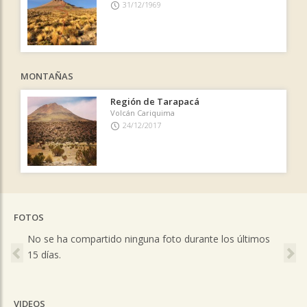
31/12/1969
MONTAÑAS
Región de Tarapacá
Volcán Cariquima
24/12/2017
FOTOS
Previous
Ne
No se ha compartido ninguna foto durante los últimos
15 días.
VIDEOS