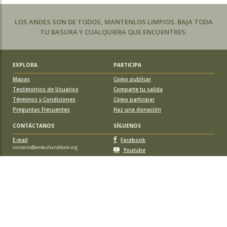
LOS ANDES SON DE TODOS, MANTENLOS LIMPIOS. BAJA TODA
TU BASURA Y CUALQUIERA QUE ENCUENTRES.
EXPLORA
PARTICIPA
Mapas
Como publicar
Testimonios de Usuarios
Comparte tu salida
Términos y Condiciones
Cómo participar
Preguntas Frecuentes
Haz una donación
CONTÁCTANOS
SÍGUENOS
E-mail
Facebook
contacto@andeshandbook.org
Youtube
Instagram
APOYA A ANDESHANDBOOK
Suscríbete
y accede a todos los contenidos sin limitaciones. O colabora
con una nueva ruta o montaña y obtén una suscripción gratis y de por vida.
© 2026 Sociedad Geográfica de Documentación Andina, todos los
derechos reservados. Santiago de Chile.