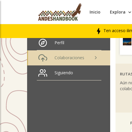
Inicio
Explora
ÚLTIM
pedro segundo tapia
martínez
LIBRO
Ten acceso ili
Perfil
Colaboraciones
Siguiendo
RUTAS
Aún no
colabo