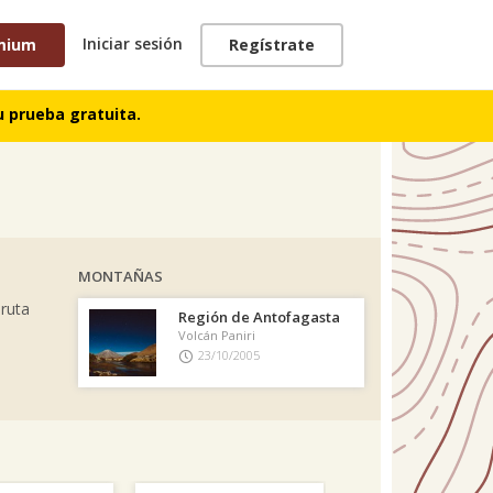
Iniciar sesión
mium
Regístrate
TRACKS
 prueba gratuita.
MONTAÑAS
 ruta
Región de Antofagasta
Volcán Paniri
23/10/2005