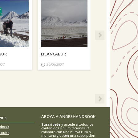
Next
BUR
LICANCABUR
007
25/06/2007
Next
APOYA A ANDESHANDBOOK
ENOS
Suscríbete
y accede a todos los
ebook
contenidos sin limitaciones. O
colabora con una nueva ruta o
utube
montaña y obtén una suscripción