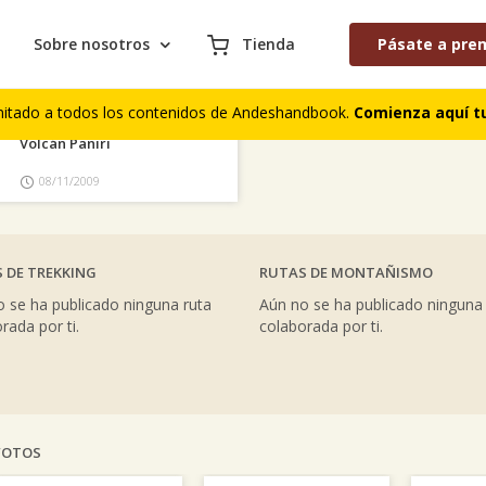
Sobre nosotros
Tienda
Pásate a pre
AS COLABORACIONES PUBLICADAS
S DE CUMBRES
COMENTARIOS DE TREKKING
mitado a todos los contenidos de Andeshandbook.
Comienza aquí tu
Volcán Paniri
08/11/2009
 DE TREKKING
RUTAS DE MONTAÑISMO
 se ha publicado ninguna ruta
Aún no se ha publicado ninguna
rada por ti.
colaborada por ti.
FOTOS