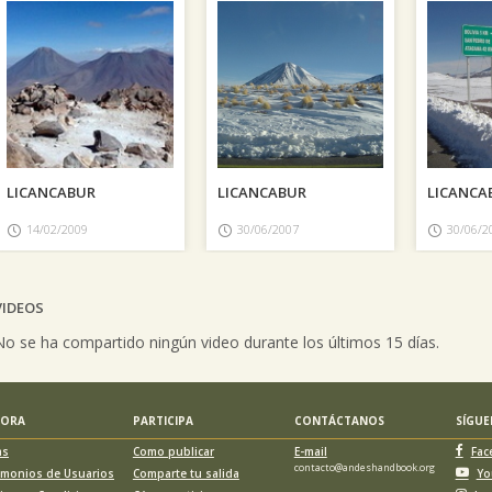
vious
LICANCABUR
LICANCABUR
LICANCA
14/02/2009
30/06/2007
30/06/2
VIDEOS
vious
No se ha compartido ningún video durante los últimos 15 días.
LORA
PARTICIPA
CONTÁCTANOS
SÍGU
as
Como publicar
E-mail
Fac
contacto@andeshandbook.org
imonios de Usuarios
Comparte tu salida
Yo