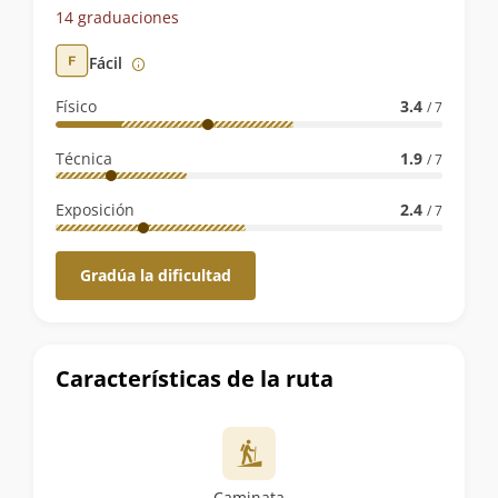
de
14 graduaciones
la
Fácil
ruta
Físico
3.4
/ 7
Técnica
1.9
/ 7
Exposición
2.4
/ 7
Gradúa la dificultad
Características de la ruta
Caminata