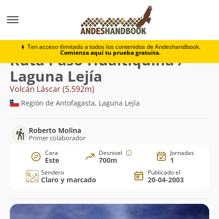
Montaña
Volcán Láscar
Paso Huaitiquina / Laguna Le
Ten acceso ilimitado a todos los contenidos de Andeshandbook.
Comienza aquí tu prueba gratuita.
Ruta Paso Huaitiquina /
Laguna Lejía
Volcán Láscar (5.592m)
Región de Antofagasta, Laguna Lejía
Roberto Molina
Primer colaborador
Cara
Desnivel
Jornadas
Este
700m
1
Sendero
Publicado el
Claro y marcado
20-04-2003