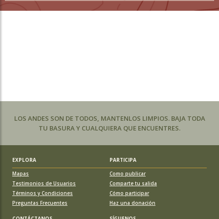
LOS ANDES SON DE TODOS, MANTENLOS LIMPIOS. BAJA TODA
TU BASURA Y CUALQUIERA QUE ENCUENTRES.
EXPLORA
PARTICIPA
Mapas
Como publicar
Testimonios de Usuarios
Comparte tu salida
Términos y Condiciones
Cómo participar
Preguntas Frecuentes
Haz una donación
CONTÁCTANOS
SÍGUENOS