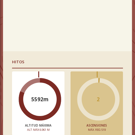
HITOS
5592m
2
ALTITUD MÁXIMA
ASCENSIONES
ALT. MÁX 6.961 M
MÁX. REG 519