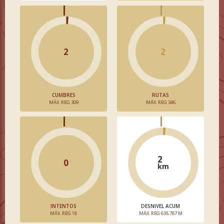
2
2
CUMBRES
RUTAS
MÁX. REG 309
MÁX. REG 346
2
0
km
INTENTOS
DESNIVEL ACUM
MÁX. REG 18
MÁX. REG 635.787 M