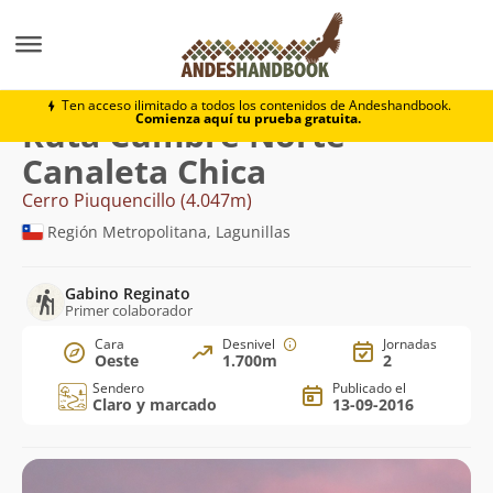
Montaña
Cerro Piuquencillo
Cumbre Norte - Canale
Ten acceso ilimitado a todos los contenidos de Andeshandbook.
Comienza aquí tu prueba gratuita.
Ruta Cumbre Norte -
Canaleta Chica
Cerro Piuquencillo (4.047m)
Región Metropolitana, Lagunillas
Gabino Reginato
Primer colaborador
Cara
Desnivel
Jornadas
Oeste
1.700m
2
Sendero
Publicado el
Claro y marcado
13-09-2016