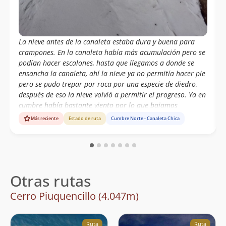
La nieve antes de la canaleta estaba dura y buena para
crampones. En la canaleta había más acumulación pero se
podían hacer escalones, hasta que llegamos a donde se
ensancha la canaleta, ahí la nieve ya no permitía hacer pie
pero se pudo trepar por roca por una especie de diedro,
después de eso la nieve volvió a permitir el progreso. Ya en
cumbre había bastante viento por lo que bajamos
rápidamente. Ruta muy entretenida
Más reciente
Estado de ruta
Cumbre Norte - Canaleta Chica
Otras rutas
Cerro Piuquencillo (4.047m)
Ruta
Ruta