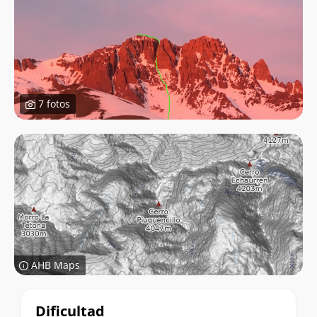
7 fotos
AHB Maps
Datos
Dificultad