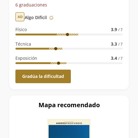
de
6 graduaciones
la
Algo Difícil
ruta
Físico
3.9
/ 7
Técnica
3.3
/ 7
Exposición
3.4
/ 7
Gradúa la dificultad
Mapa recomendado