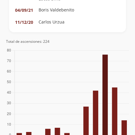
Boris Valdebenito
04/09/21
Carlos Urzua
11/12/20
D. Galaz N.
03/10/20
Total de ascensiones: 224
Rodrigo Bravo
25/08/19
José Antonio Mena
04/08/19
Joaquín Prado
Gustavo Donoso
15/10/18
Marcos Emilfork Orthusteguy
13/10/18
David Ferreira
02/09/18
Cristian Vásquez
05/08/18
Felipe Cameron
Andy Abud
Aldo Caneo
12/11/17