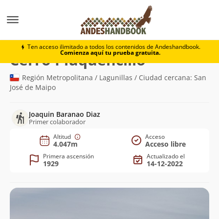
Montaña
Cerro Piuquencillo
Ten acceso ilimitado a todos los contenidos de Andeshandbook.
Comienza aquí tu prueba gratuita.
(4.047m)
Cerro Piuquencillo
Región Metropolitana / Lagunillas / Ciudad cercana: San
José de Maipo
Joaquin Baranao Diaz
Primer colaborador
Altitud
Acceso
4.047m
Acceso libre
Primera ascensión
Actualizado el
1929
14-12-2022