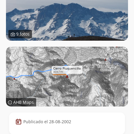
9 fotos
AHB Maps
Datos
Publicado el 28-08-2002
de