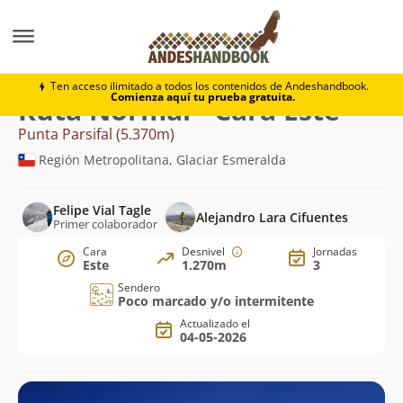
Montaña
Punta Parsifal
Normal - Cara Este
Ten acceso ilimitado a todos los contenidos de Andeshandbook.
Comienza aquí tu prueba gratuita.
Ruta Normal - Cara Este
Punta Parsifal (5.370m)
Región Metropolitana, Glaciar Esmeralda
Felipe Vial Tagle
Alejandro Lara Cifuentes
Primer colaborador
Cara
Desnivel
Jornadas
Este
1.270m
3
Sendero
Poco marcado y/o intermitente
Actualizado el
04-05-2026