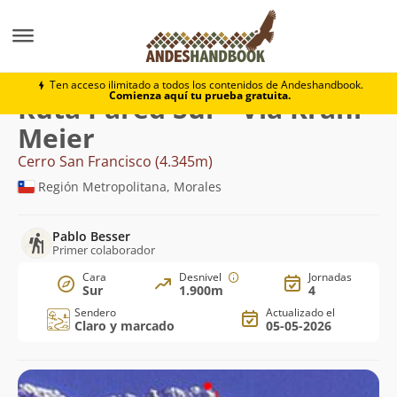
Montaña
Cerro San Francisco
Pared Sur - Via Krahl
Ten acceso ilimitado a todos los contenidos de Andeshandbook.
Comienza aquí tu prueba gratuita.
Ruta Pared Sur - Via Krahl-
Meier
Cerro San Francisco (4.345m)
Región Metropolitana, Morales
Pablo Besser
Primer colaborador
Cara
Desnivel
Jornadas
Sur
1.900m
4
Sendero
Actualizado el
Claro y marcado
05-05-2026