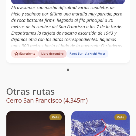
Atravesamos con mucha dificultad varias canaletas de
hielo y subimos por último una muralla muy parada, pero
de roca bastante firme, llegando al filo principal a 20
metros de la cumbre del San Francisco a las 7 de la tarde.
Encontramos la tarjeta de nuestra ascensión de 1943 y
dejamos otra con los datos correspondientes. Bajamos
unos 300 metros hacia el lado de la quebrada Cortaderas
para acampar en un lugar apropiado.
Más reciente
Libro de cumbre
Pared Sur - Via Krahl-Meier
Otras rutas
Cerro San Francisco (4.345m)
Ruta
Ruta