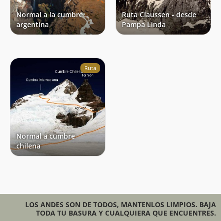
registrarse en pagina del CAB. Refugio Otto en esta fecha se
Normal a la cumbre
Ruta Claussen - desde
encontraba abierto para uso público y en excelente estado
argentina
Pampa Linda
pero sin servicio de cocina y otros.
Ruta
Normal a cumbre
chilena
LOS ANDES SON DE TODOS, MANTENLOS LIMPIOS. BAJA
TODA TU BASURA Y CUALQUIERA QUE ENCUENTRES.