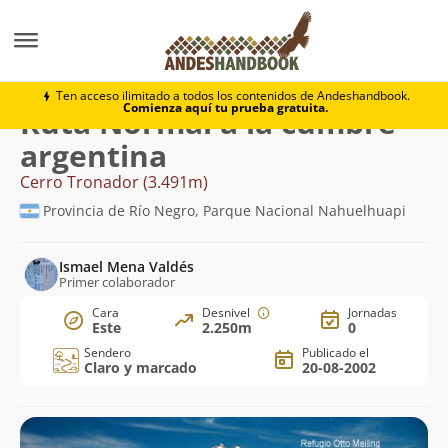
Montaña
Cerro Tronador
Normal a la cumbre argen
Ten acceso ilimitado a todos los contenidos de Andeshandbook.
Comienza aquí tu prueba gratuita.
Ruta Normal a la cumbre
argentina
Cerro Tronador (3.491m)
Provincia de Río Negro, Parque Nacional Nahuelhuapi
Ismael Mena Valdés
Primer colaborador
Cara
Desnivel
Jornadas
Este
2.250m
0
Sendero
Publicado el
Claro y marcado
20-08-2002