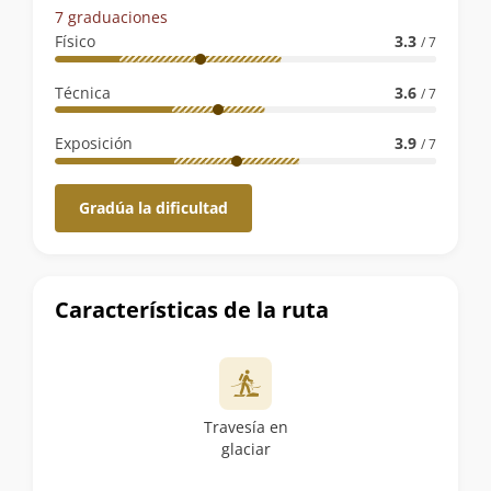
de
7 graduaciones
la
Físico
3.3
/ 7
ruta
Técnica
3.6
/ 7
Exposición
3.9
/ 7
Gradúa la dificultad
Características de la ruta
Travesía en
glaciar