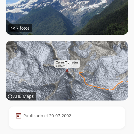
7 fotos
AHB Maps
Datos
Publicado el 20-07-2002
de
la