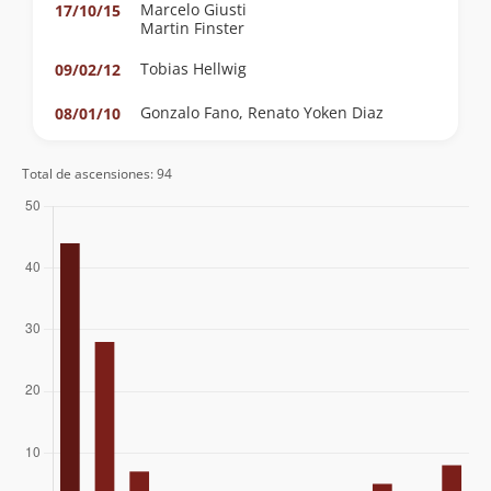
Marcelo Giusti
17/10/15
Martin Finster
Tobias Hellwig
09/02/12
Gonzalo Fano, Renato Yoken Diaz
08/01/10
Markus Kautz
21/03/09
Total de ascensiones: 94
Robert Koschitzki
Marco Poblete
04/02/08
Robert Koschitzki
19/02/07
Markus Kautz
Diego Benitez
01/02/07
Guia Eduardo Lopez (Argentina), Guia
13/01/07
Máximo S. (Argentina), Orlei Jr. (Brasil),
Martin (Brasil) E Mariana Candeia
(Brasil).
Matías Larraín Y Hernán Reyes
10/12/06