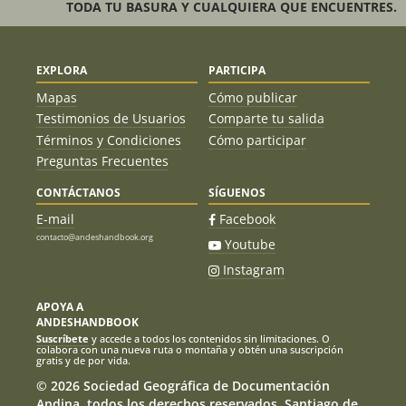
que ascendimos nuevamente lo que nos retrasó 2 horas. Se
TODA TU BASURA Y CUALQUIERA QUE ENCUENTRES.
recomienda usar los dos anclajes existentes o la ubicación
de esto para evitar eso (confirmado por guías locales).
Descenso esquiando desde collado a refugio en condiciones
EXPLORA
PARTICIPA
excelentes de nieve demoró 2 horas parando a almorzar y
Mapas
Cómo publicar
tomar fotos. Al día siguiente 5 am bajamos a esquiando
hasta los caracoles para luego caminar a Pampa Linda. 3,5
Testimonios de Usuarios
Comparte tu salida
horas de bajada para los 14 km. Se recomienda llevar
Términos y Condiciones
Cómo participar
radios con frecuencia de parques nacionales, 1 tornillo de
Preguntas Frecuentes
hielo, 1 estaca de nieve y kit de autorescate por persona y
registrarse en pagina del CAB. Refugio Otto en esta fecha se
CONTÁCTANOS
SÍGUENOS
encontraba abierto para uso público y en excelente estado
E-mail
Facebook
pero sin servicio de cocina y otros.
contacto@andeshandbook.org
Youtube
Instagram
APOYA A
ANDESHANDBOOK
Suscríbete
y accede a todos los contenidos sin limitaciones. O
colabora con una nueva ruta o montaña y obtén una suscripción
gratis y de por vida.
© 2026 Sociedad Geográfica de Documentación
Andina, todos los derechos reservados. Santiago de