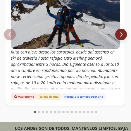
Jose Ignacio Gallardo C
Roberto Lacaze, David Henrique,
14/01/96
Marcos Bryan
Ulrich Lorber
18/01/63
Ruta con nieve desde los caracoles, desde ahí ascenso en
ski de travesía hasta refugio Otto Meiling demoró
aproximadamente 5 horas. Día siguiente asenso a las 5:10
am a cumbre en randoneando por via normal. Abundante
nieve recién caida, grietas tapadas, dia despejado, frio con
rafagas de 10 a 20 km/h en la mañana para disminuir a
medio día. Ascenso a pico argentino asegurados por estaca
de nieve y tonillo de Hielo, se encontró anillas buenas
Más reciente
Estado de ruta
Normal a la cumbre argentina
condiciones (nuevas de acuerdo a guías locales que
encontramos al día siguiente) para armar anclaje
demoramos 7:30 horas a la cumbre. Debiendo esperar que
otra cordada subiera primero a la punta argentina. Al
descender se nos atrapo cuerda de rapel en rocas, por lo
LOS ANDES SON DE TODOS, MANTENLOS LIMPIOS. BAJA