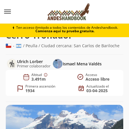
Montaña
Cerro Tronador
Ten acceso ilimitado a todos los contenidos de Andeshandbook.
Comienza aquí tu prueba gratuita.
(3.491m)
Cerro Tronador
-
/ Peulla / Ciudad cercana: San Carlos de Bariloche
Ulrich Lorber
Ismael Mena Valdés
Primer colaborador
Altitud
Acceso
3.491m
Acceso libre
Primera ascensión
Actualizado el
1934
03-04-2025