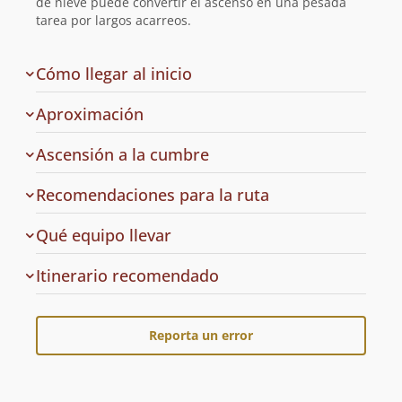
de nieve puede convertir el ascenso en una pesada
tarea por largos acarreos.
de
Cómo llegar al inicio
la
ruta
Aproximación
Ascensión a la cumbre
Recomendaciones para la ruta
Qué equipo llevar
Cuál
Itinerario recomendado
es
el
Reporta un error