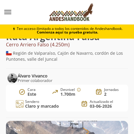
Montaña
Cerro Arriero Falso
Argentina Falsa
Ten acceso ilimitado a todos los contenidos de Andeshandbook.
Comienza aquí tu prueba gratuita.
Ruta Argentina Falsa
Cerro Arriero Falso (4.250m)
Región de Valparaíso, Cajón de Navarro, cordón de Los
Puntones, valle del Juncal
Álvaro Vivanco
Primer colaborador
Cara
Desnivel
Jornadas
Este
1.700m
2
Sendero
Actualizado el
Claro y marcado
03-06-2026