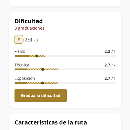
la
ruta
Dificultad
3 graduaciones
Fácil
Físico
2.3
/ 7
Técnica
2.7
/ 7
Exposición
2.7
/ 7
Gradúa la dificultad
Características de la ruta