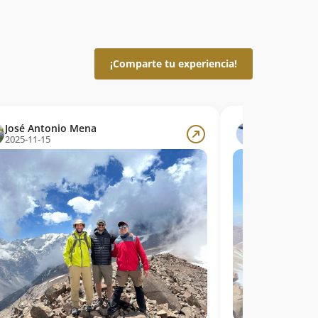
¡Comparte tu experiencia!
José Antonio Mena
Nicolás Ber
2025-11-15
2025-10-03