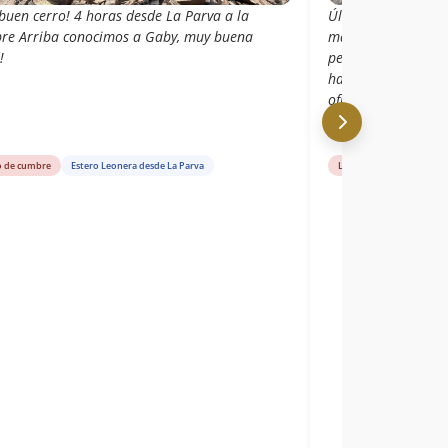
buen cerro! 4 horas desde La Parva a la
Últimos tres kilóm
re Arriba conocimos a Gaby, muy buena
mala calidad. Me 
!
pensaba de tantas
hasta la cintura, p
ofrece el cerro y l
o de cumbre
Estero Leonera desde La Parva
Libro de cumbre
Est