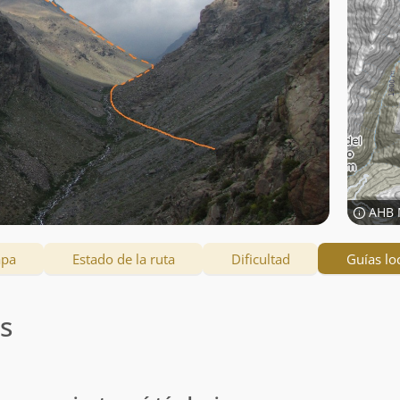
AHB 
apa
Estado de la ruta
Dificultad
Guías lo
es