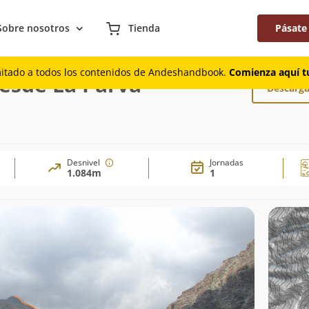
Sobre nosotros
Tienda
Pásate
onera desde La Parva
mitado a todos los contenidos de Andeshandbook.
Comienza aquí tu
esde La Parva
Descarga
Desnivel
Jornadas
1.084m
1