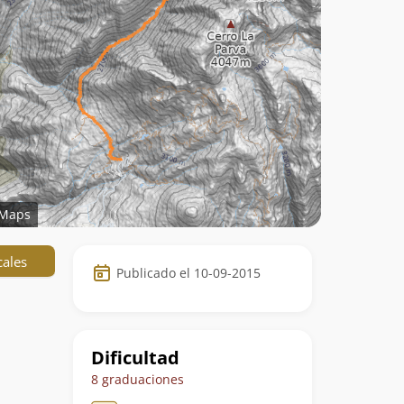
Maps
Datos
cales
Publicado el 10-09-2015
de
la
ruta
Dificultad
8 graduaciones