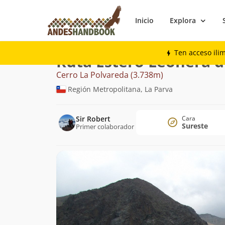
Inicio
Explora
Montaña
Cerro La Polvareda
Estero Le
Ten acceso ili
Ruta Estero Leonera d
Cerro La Polvareda (3.738m)
Región Metropolitana, La Parva
Sir Robert
Cara
Sureste
Primer colaborador