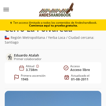
Montaña
Cerro La Polvareda
Ten acceso ilimitado a todos los contenidos de Andeshandbook.
Comienza aquí tu prueba gratuita.
(3.738m)
Cerro La Polvareda
Región Metropolitana / Yerba Loca / Ciudad cercana:
Santiago
Eduardo Atalah
Primer colaborador
Altitud
Acceso
3.738m
Acceso libre
Primera ascensión
Actualizado el
1945
01-08-2011