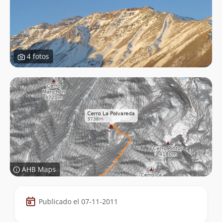
4 fotos
AHB Maps
Datos
Publicado el 07-11-2011
de