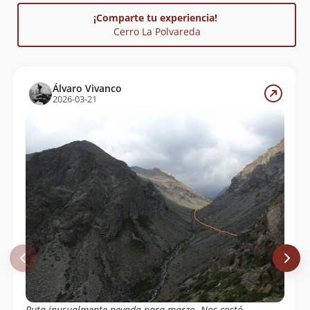
¡Comparte tu experiencia!
Aldo Caneo
22/01/17
Cerro La Polvareda
Lorena Riffo
08/10/16
Rosita Rojas Gutierrez
Francisco Armijo
10/09/16
Álvaro Vivanco
2026-03-21
Cecilia Cortes Berrios
03/04/16
Felipe Vial Tagle
21/03/15
Ana Almarza Gajardo, Francisco Acuña
19/03/15
Y Luis Caceres
Juan Cristóbal Hurtado
08/02/14
Sole Pyl Y Sebastián Lago
21/11/13
Tito Nazar
12/10/13
Edgardo Duarte Jorquera
09/09/12
Ruta inusualmente nevada para marzo. Nos costó