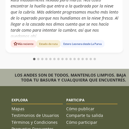
Sergio Baez
04/12/11
encontrar la huella que entra a la quebrada por la nieve
que la cubría. Más adelante progresamos mucho más lento
Álvaro Vivanco
09/01/11
de lo esperado porque nos hundíamos en la nieve fresca. Al
Eduardo Atalah
llegar a la cascada nos dimos cuenta que se nos hacía
tarde como para intentar la cumbre, así que nos
quedamos ahí.
Más reciente
Estado de ruta
Estero Leonera desde La Parva
LOS ANDES SON DE TODOS, MANTENLOS LIMPIOS. BAJA
TODA TU BASURA Y CUALQUIERA QUE ENCUENTRES.
EXPLORA
PARTICIPA
Mapas
Cómo publicar
Testimonios de Usuarios
Comparte tu salida
Términos y Condiciones
Cómo participar
Preguntas Frecuentes